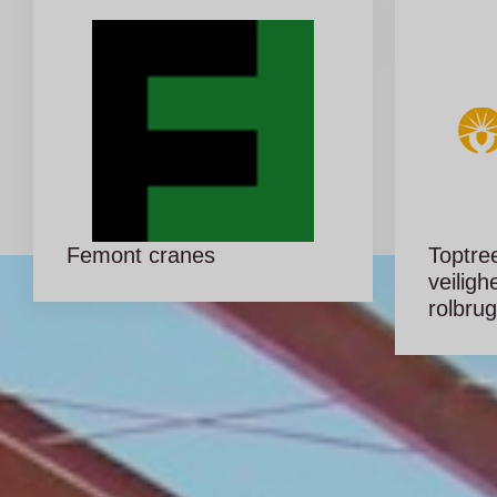
Femont cranes
Toptre
veiligh
rolbru