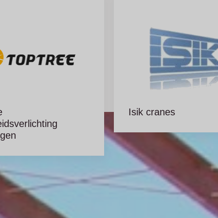
e
Isik cranes
eidsverlichting
ggen