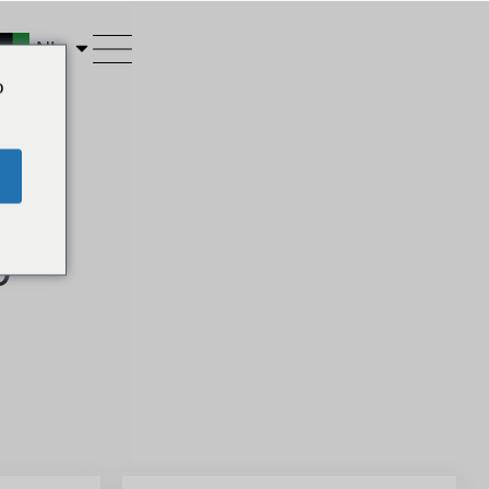
NL
o
0