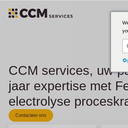
We
yo
CCM services, uw pa
jaar expertise met 
electrolyse proceskr
Contacteer ons