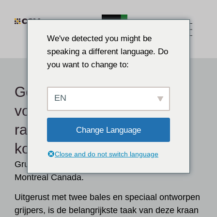
We've detected you might be
speaking a different language. Do
you want to change to:
Geautomatiseerde rolbrug
EN
voor de elektro-
raffinageprocessen in de
Change Language
koperindustrie
Close and do not switch language
Grue de répartition voor CCR Glencore te
Montreal Canada.
Uitgerust met twee bales en speciaal ontworpen
grijpers, is de belangrijkste taak van deze kraan