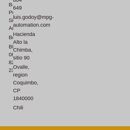
B-2870
649
Puurs-
luis.godoy@mpg-
Sint-
automation.com
Amands
Hacienda
België
Alto la
BE
Chimba,
0828
sitio 90
823
Ovalle,
230
region
Coquimbo,
CP
1840000
Chili